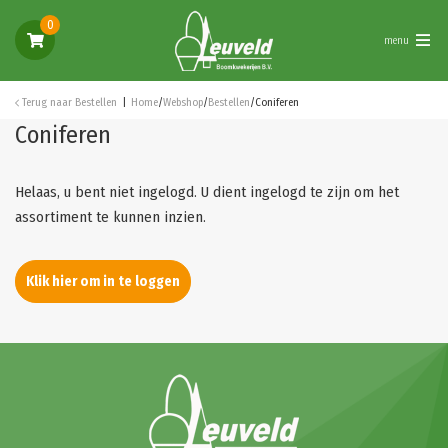
0
menu
Terug naar
Bestellen
Home
/
Webshop
/
Bestellen
/
Coniferen
Coniferen
Helaas, u bent niet ingelogd. U dient ingelogd te zijn om het
assortiment te kunnen inzien.
Klik hier om in te loggen