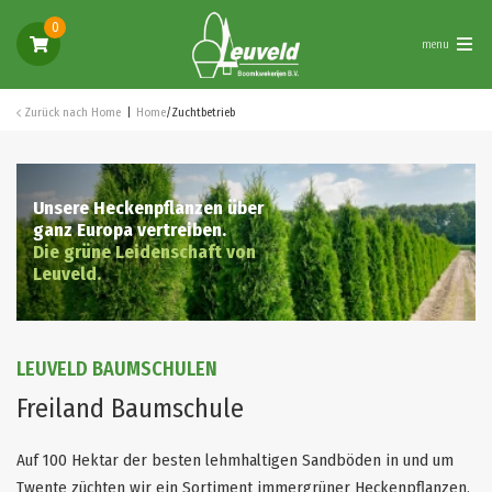
0
menu
Zurück nach
Home
Home
/
Zuchtbetrieb
Unsere Heckenpflanzen über
ganz Europa vertreiben.
Die grüne Leidenschaft von
Leuveld.
LEUVELD BAUMSCHULEN
Freiland Baumschule
Auf 100 Hektar der besten lehmhaltigen Sandböden in und um
Twente züchten wir ein Sortiment immergrüner Heckenpflanzen.